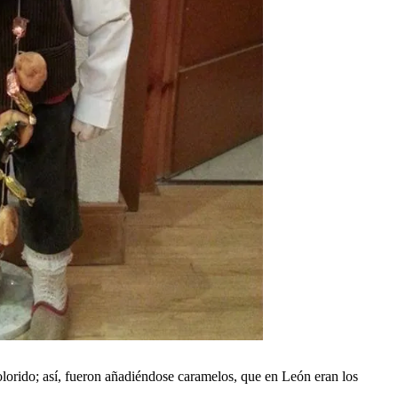
olorido; así, fueron añadiéndose caramelos, que en León eran los