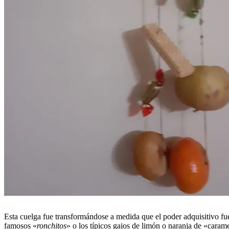
Esta cuelga fue transformándose a medida que el poder adquisitivo fu
famosos «
ronchitos
» o los típicos gajos de limón o naranja de «carame