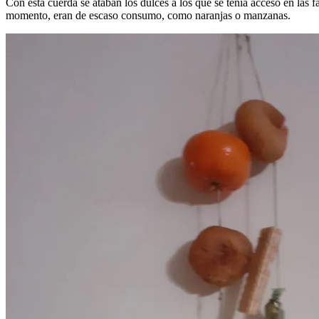
Con esta cuerda se ataban los dulces a los que se tenía acceso en las f
momento, eran de escaso consumo, como naranjas o manzanas.