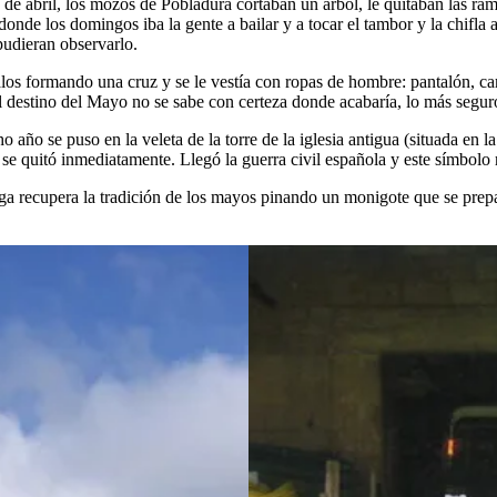
de abril, los mozos de Pobladura cortaban un árbol, le quitaban las rama
a donde los domingos iba la gente a bailar y a tocar el tambor y la chifl
 pudieran observarlo.
os formando una cruz y se le vestía con ropas de hombre: pantalón, cam
 El destino del Mayo no se sabe con certeza donde acabaría, lo más seg
año se puso en la veleta de la torre de la iglesia antigua (situada en 
y se quitó inmediatamente. Llegó la guerra civil española y este símbolo
a recupera la tradición de los mayos pinando un monigote que se prepa