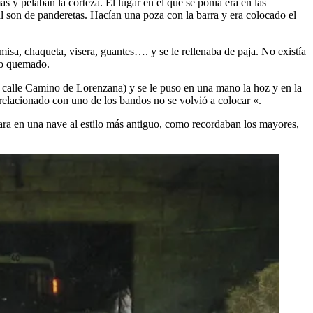
s y pelaban la corteza. El lugar en el que se ponía era en las
a al son de panderetas. Hacían una poza con la barra y era colocado el
isa, chaqueta, visera, guantes…. y se le rellenaba de paja. No existía
uro quemado.
la calle Camino de Lorenzana) y se le puso en una mano la hoz y en la
 relacionado con uno de los bandos no se volvió a colocar «.
ra en una nave al estilo más antiguo, como recordaban los mayores,