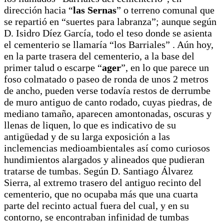
dirección hacia “
las Sernas
” o terreno comunal que
se repartió en “suertes para labranza”; aunque según
D. Isidro Díez García, todo el teso donde se asienta
el cementerio se llamaría “los Barriales” . Aún hoy,
en la parte trasera del cementerio, a la base del
primer talud o escarpe “
ager
”, en lo que parece un
foso colmatado o paseo de ronda de unos 2 metros
de ancho, pueden verse todavía restos de derrumbe
de muro antiguo de canto rodado, cuyas piedras, de
mediano tamaño, aparecen amontonadas, oscuras y
llenas de liquen, lo que es indicativo de su
antigüedad y de su larga exposición a las
inclemencias medioambientales así como curiosos
hundimientos alargados y alineados que pudieran
tratarse de tumbas. Según D. Santiago Álvarez
Sierra, al extremo trasero del antiguo recinto del
cementerio, que no ocupaba más que una cuarta
parte del recinto actual fuera del cual, y en su
contorno, se encontraban infinidad de tumbas